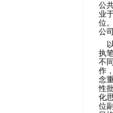
公
业
位。
公
执
不
作，
念
性批
化
位副