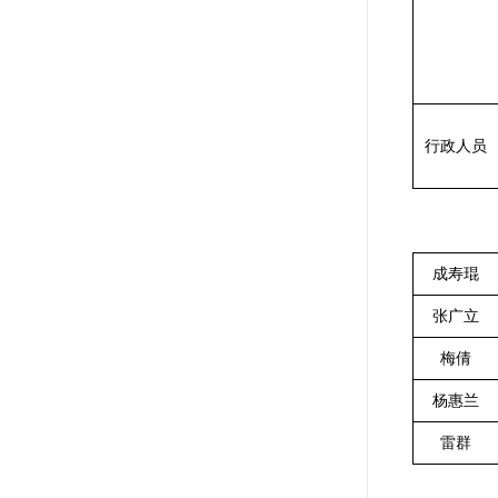
行政人员
成寿琨
张广立
梅倩
杨惠兰
雷群