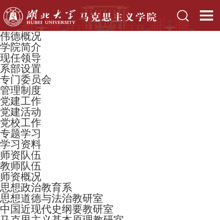
伟德概况
学院简介
现任领导
系部设置
专门委员会
管理制度
党建工作
党建活动
党校工作
专题学习
学习资料
师资队伍
教师队伍
师资概况
思想政治教育系
思想道德与法治教研室
中国近现代史纲要教研室
马克思主义基本原理教研室